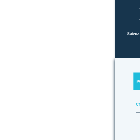
Réalisez vos objectifs linguistiques grâce
tuteurs d’anglais certifiés à Nelson House.
Faire une demande
Suivez
P
C