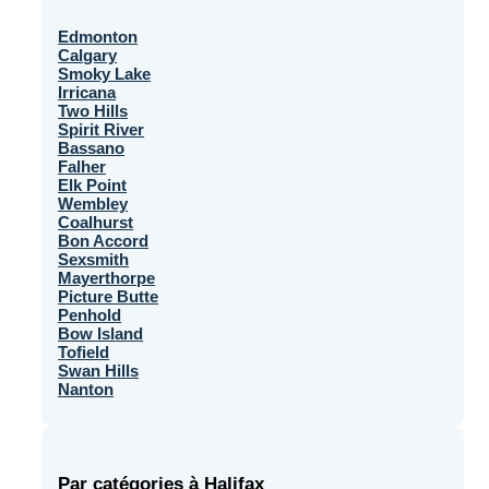
Edmonton
Calgary
Smoky Lake
Irricana
Two Hills
Spirit River
Bassano
Falher
Elk Point
Wembley
Coalhurst
Bon Accord
Sexsmith
Mayerthorpe
Picture Butte
Penhold
Bow Island
Tofield
Swan Hills
Nanton
Par catégories à Halifax